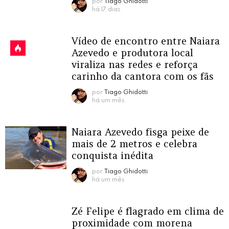
por
Tiago Ghidotti
há 17 dias
Vídeo de encontro entre Naiara
Azevedo e produtora local
viraliza nas redes e reforça
carinho da cantora com os fãs
por
Tiago Ghidotti
há um mês
Naiara Azevedo fisga peixe de
mais de 2 metros e celebra
conquista inédita
por
Tiago Ghidotti
há um mês
Zé Felipe é flagrado em clima de
proximidade com morena