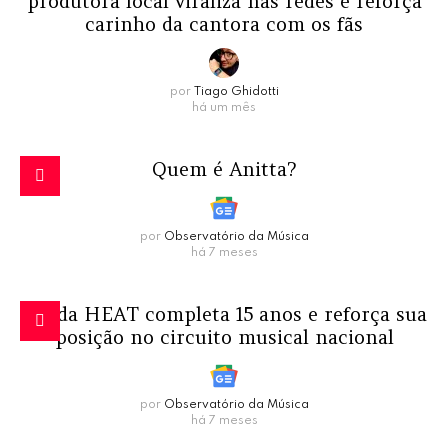
produtora local viraliza nas redes e reforça
carinho da cantora com os fãs
por
Tiago Ghidotti
há um mês
Quem é Anitta?
por
Observatório da Música
há 7 meses
Banda HEAT completa 15 anos e reforça sua
posição no circuito musical nacional
por
Observatório da Música
há 7 meses