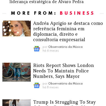
liderança estratégica de Alvaro Pedra
MORE FROM:
BUSINESS
Andréa Aprigio se destaca como
referência feminina em
diplomacia, direito e
consultoria empresarial
por
Observatório da Música
há 6 meses
Riots Report Shows London
Needs To Maintain Police
Numbers, Says Mayor
por
Observatório da Música
há 8 meses
Trump Is Struggling To Stay