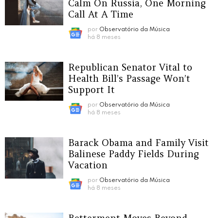
Calm On Russia, One Morning
Call At A Time
por
Observatório da Música
há 8 meses
Republican Senator Vital to
Health Bill’s Passage Won’t
Support It
por
Observatório da Música
há 8 meses
Barack Obama and Family Visit
Balinese Paddy Fields During
Vacation
por
Observatório da Música
há 8 meses
Betterment Moves Beyond