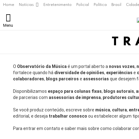
Home
Notícias
Entretenimento
Policial
Política
Brasil
Cidad
Menu
TR
O
Observatório da Música
é um portal aberto a
novas vozes
,
n
fortalece quando há
diversidade de opiniões
,
experiências
e
colaboradores
,
blogs parceiros
e
assessorias
que desejem fa
Disponibilizamos
espaço para colunas fixas
,
blogs autorais
,
a
de parcerias com
assessorias de imprensa
,
produtores cultu
Se você produz conteúdo, escreve sobre
música
,
cultura
,
entr
editorial, e deseja
trabalhar conosco
ou estabelecer algum tip
Para entrar em contato e saber mais sobre como colaborar c