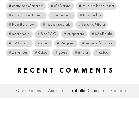
MaiaraeMaraisa
McDaniel
música brasileira
música sertaneja
paporeto
Rascunho
Reality show
redes sociais
SaiuNaMídia
sertanejo
SiteEGO
sugestao
SãoPaulo
TV Globo
vinijr
Virginia
virginiafonseca
zefelipe
ático
ções
ência
úsica
RECENT COMMENTS
Quem Somos
Anuncie
Trabalhe Conosco
Contato