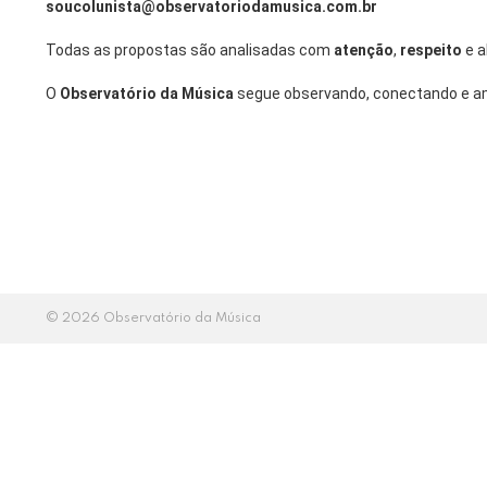
soucolunista@observatoriodamusica.com.br
Todas as propostas são analisadas com
atenção
,
respeito
e a
O
Observatório da Música
segue observando, conectando e am
© 2026 Observatório da Música