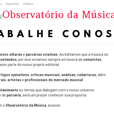
es
Esportes
Vídeos
ABALHE CONO
ovos olhares
e
parcerias criativas
. Acreditamos que a música se
conteúdos
, por isso estamos sempre em busca de
colunistas
,
zer parte do nosso projeto editorial.
rtigos opinativos
,
críticas musicais
,
análises
,
coberturas
, além
rais
,
artistas
e
profissionais do mercado musical
.
etenimento
ou temas que dialogam com o nosso universo
o de
parceria
, será um prazer conhecer sua proposta.
om o
Observatório da Música
, acesse: