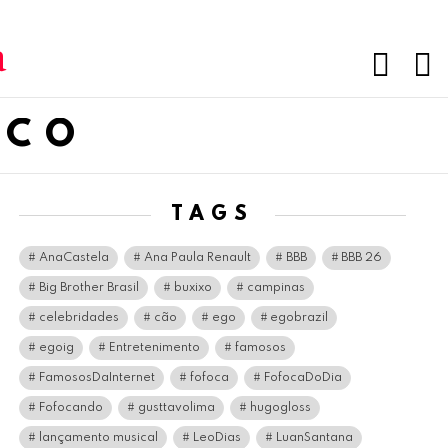
PESQUI
L
SCO
TAGS
AnaCastela
Ana Paula Renault
BBB
BBB 26
Big Brother Brasil
buxixo
campinas
celebridades
cão
ego
egobrazil
egoig
Entretenimento
famosos
FamososDaInternet
fofoca
FofocaDoDia
Fofocando
gusttavolima
hugogloss
lançamento musical
LeoDias
LuanSantana