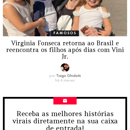
FAMOSOS
Virginia Fonseca retorna ao Brasil e
reencontra os filhos após dias com Vini
Jr.
por
Tiago Ghidotti
há 4 meses
Receba as melhores histórias
NEWSLETTER
virais diretamente na sua caixa
de entrada!