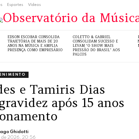
es
Esportes
Vídeos
EDSON ESCOBAR CONSOLIDA
COLETTO & GABRIEL
TRAJETÓRIA DE MAIS DE 20
CONSOLIDAM SUCESSO E
ANOS NA MÚSICA E AMPLIA
LEVAM “O SHOW MAIS
PRESENÇA COMO EMPRESÁRIO
PRESSÃO DO BRASIL” AOS
PALCOS
TENIMENTO
es e Tamiris Dias
gravidez após 15 anos
cionamento
iago Ghidotti
ho de 2026, 20:56