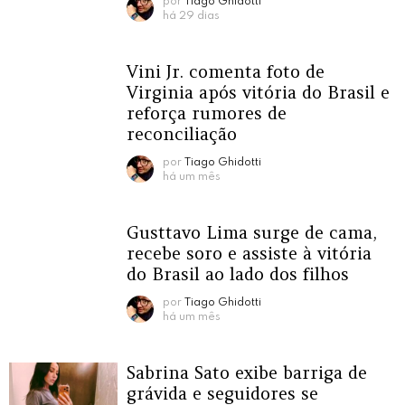
por
Tiago Ghidotti
há 29 dias
Vini Jr. comenta foto de
Virginia após vitória do Brasil e
reforça rumores de
reconciliação
por
Tiago Ghidotti
há um mês
Gusttavo Lima surge de cama,
recebe soro e assiste à vitória
do Brasil ao lado dos filhos
por
Tiago Ghidotti
há um mês
Sabrina Sato exibe barriga de
grávida e seguidores se