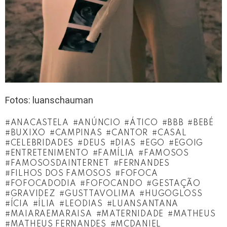
Fotos: luanschauman
ANACASTELA
ANÚNCIO
ÁTICO
BBB
BEBÉ
BUXIXO
CAMPINAS
CANTOR
CASAL
CELEBRIDADES
DEUS
DIAS
EGO
EGOIG
ENTRETENIMENTO
FAMÍLIA
FAMOSOS
FAMOSOSDAINTERNET
FERNANDES
FILHOS DOS FAMOSOS
FOFOCA
FOFOCADODIA
FOFOCANDO
GESTAÇÃO
GRAVIDEZ
GUSTTAVOLIMA
HUGOGLOSS
ÍCIA
ÍLIA
LEODIAS
LUANSANTANA
MAIARAEMARAISA
MATERNIDADE
MATHEUS
MATHEUS FERNANDES
MCDANIEL