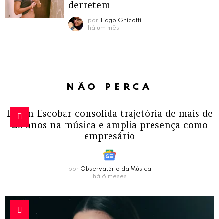
derretem
por
Tiago Ghidotti
há um mês
NÃO PERCA
Edson Escobar consolida trajetória de mais de
20 anos na música e amplia presença como
empresário
por
Observatório da Música
há 6 meses