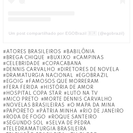
Um post compartilhado por EGOBrazil 🇧🇷 (@egobrazil)
ATORES BRASILEIROS
BABILÔNIA
BREGA CHIQUE
BUXIXO
CAMPINAS
CELEBRIDADE
COPACABANA
DENNIS CARVALHO
DIRETORES DE NOVELA
DRAMATURGIA NACIONAL
EGOBRAZIL
EGOIG
FAMOSOS QUE MORRERAM
FERA FERIDA
HISTÓRIA DE AMOR
HOSPITAL COPA STAR
LUTO NA TV
MICO PRETO
MORTE DENNIS CARVALHO
NOVELAS BRASILEIRAS
O MAPA DA MINA
PAPORETO
PÁTRIA MINHA
RIO DE JANEIRO
RODA DE FOGO
ROQUE SANTEIRO
SEGUNDO SOL
SELVA DE PEDRA
TELEDRAMATURGIA BRASILEIRA