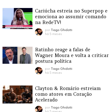
Cariúcha estreia no Superpop e
emociona ao assumir comando
na RedeTV!
por
Tiago Ghidotti
há 5 meses
Ratinho reage a falas de
Wagner Moura e volta a criticar
postura política
por
Tiago Ghidotti
há 5 meses
Clayton & Romário estreiam
como atores em Coração
Acelerado
por
Tiago Ghidotti
há 5 meses