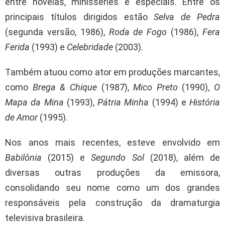
entre novelas, minisséries e especiais. Entre os
principais títulos dirigidos estão
Selva de Pedra
(segunda versão, 1986),
Roda de Fogo
(1986),
Fera
Ferida
(1993) e
Celebridade
(2003).
Também atuou como ator em produções marcantes,
como
Brega & Chique
(1987),
Mico Preto
(1990),
O
Mapa da Mina
(1993),
Pátria Minha
(1994) e
História
de Amor
(1995).
Nos anos mais recentes, esteve envolvido em
Babilônia
(2015) e
Segundo Sol
(2018), além de
diversas outras produções da emissora,
consolidando seu nome como um dos grandes
responsáveis pela construção da dramaturgia
televisiva brasileira.