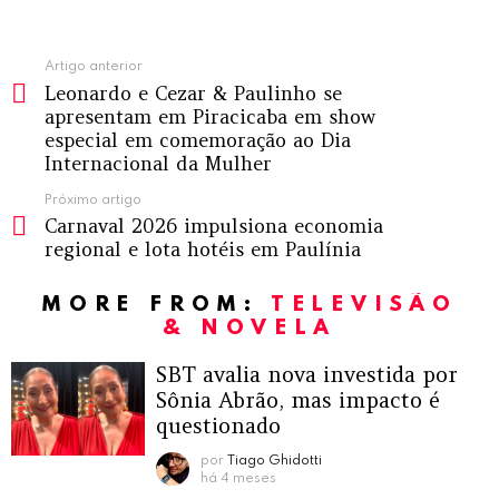
Ver
Artigo anterior
Leonardo e Cezar & Paulinho se
mais
apresentam em Piracicaba em show
especial em comemoração ao Dia
Internacional da Mulher
Próximo artigo
Carnaval 2026 impulsiona economia
regional e lota hotéis em Paulínia
MORE FROM:
TELEVISÃO
& NOVELA
SBT avalia nova investida por
Sônia Abrão, mas impacto é
questionado
por
Tiago Ghidotti
há 4 meses