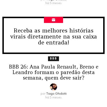
há 5 meses
Receba as melhores histórias
NEWSLETTER
virais diretamente na sua caixa
de entrada!
BBB
BBB 26: Ana Paula Renault, Breno e
Leandro formam o paredão desta
semana, quem deve sair?
por
Tiago Ghidotti
há 5 meses