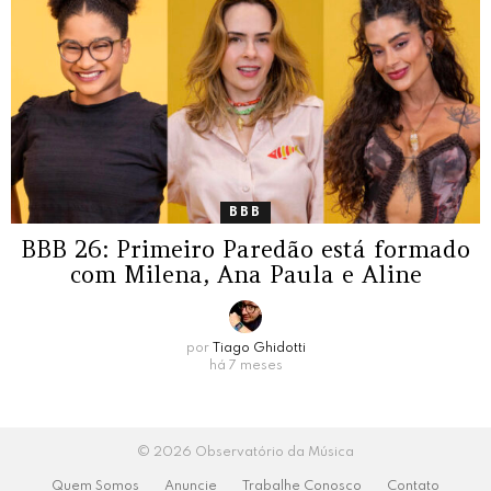
BBB
BBB 26: Primeiro Paredão está formado
com Milena, Ana Paula e Aline
por
Tiago Ghidotti
há 7 meses
© 2026 Observatório da Música
Quem Somos
Anuncie
Trabalhe Conosco
Contato