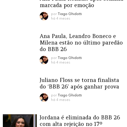
marcada por emoção
por
Tiago Ghidotti
há 4 meses
Ana Paula, Leandro Boneco e
Milena estão no último paredão
do BBB 26
por
Tiago Ghidotti
há 4 meses
Juliano Floss se torna finalista
do ‘BBB 26’ após ganhar prova
por
Tiago Ghidotti
há 4 meses
Jordana é eliminada do BBB 26
com alta rejeição no 17º