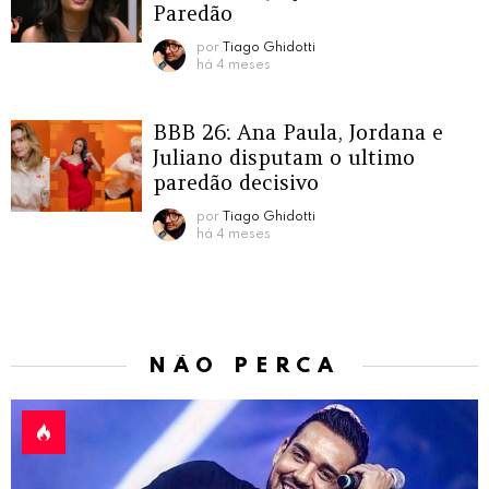
Paredão
por
Tiago Ghidotti
há 4 meses
BBB 26: Ana Paula, Jordana e
Juliano disputam o ultimo
paredão decisivo
por
Tiago Ghidotti
há 4 meses
NÃO PERCA