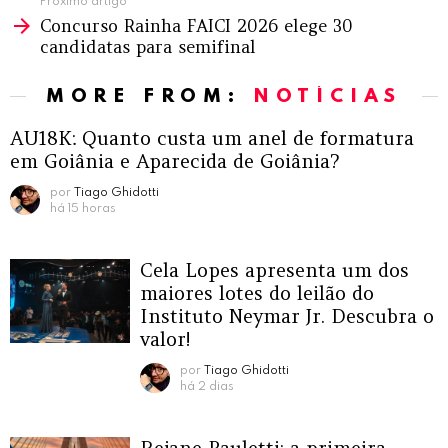
Próximo artigo
Concurso Rainha FAICI 2026 elege 30
candidatas para semifinal
MORE FROM:
NOTÍCIAS
AU18K: Quanto custa um anel de formatura
em Goiânia e Aparecida de Goiânia?
por
Tiago Ghidotti
há 15 horas
Cela Lopes apresenta um dos
maiores lotes do leilão do
Instituto Neymar Jr. Descubra o
valor!
por
Tiago Ghidotti
há 2 dias
Rejane Pauletti: a primeira