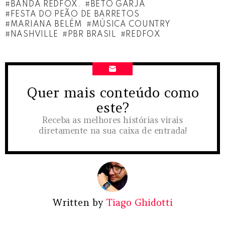
BANDA REDFOX.
BETO GARJA
FESTA DO PEÃO DE BARRETOS
MARIANA BELÉM
MÚSICA COUNTRY
NASHVILLE
PBR BRASIL
REDFOX
Quer mais conteúdo como
NEWSLETTER
este?
Receba as melhores histórias virais
diretamente na sua caixa de entrada!
Written by
Tiago Ghidotti