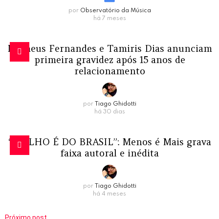
por
Observatório da Música
há 7 meses
Matheus Fernandes e Tamiris Dias anunciam
primeira gravidez após 15 anos de
relacionamento
por
Tiago Ghidotti
há 30 dias
“MOLHO É DO BRASIL”: Menos é Mais grava
faixa autoral e inédita
por
Tiago Ghidotti
há 4 meses
Próximo post