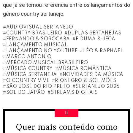
que já se tornou referência entre os lançamentos do
gênero country sertanejo.
AUDIOVISUAL SERTANEJO
COUNTRY BRASILEIRO
DUPLAS SERTANEJAS
FERNANDO & SOROCABA
FIDUMA & JECA
LANÇAMENTO MUSICAL
LANÇAMENTO NO YOUTUBE
LÉO & RAPHAEL
MARCO ANTONIO
MERCADO MUSICAL BRASILEIRO
MÚSICA COUNTRY
MÚSICA ROMÂNTICA
MÚSICA SERTANEJA
NOVIDADES DA MÚSICA
O COUNTRY VIVE
RIONEGRO & SOLIMÕES
SÃO JOSÉ DO RIO PRETO
SERTANEJO 2026
SOL DO JAPÃO
STREAMS DIGITAIS
Quer mais conteúdo como
NEWSLETTER