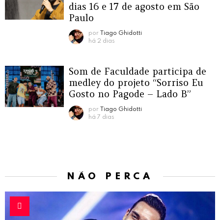
dias 16 e 17 de agosto em São
Paulo
por
Tiago Ghidotti
há 2 dias
Som de Faculdade participa de
medley do projeto “Sorriso Eu
Gosto no Pagode – Lado B”
por
Tiago Ghidotti
há 7 dias
NÃO PERCA