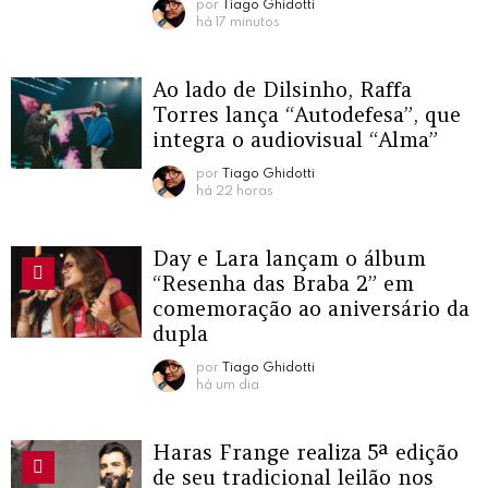
por
Tiago Ghidotti
há 17 minutos
Ao lado de Dilsinho, Raffa
Torres lança “Autodefesa”, que
integra o audiovisual “Alma”
por
Tiago Ghidotti
há 22 horas
Day e Lara lançam o álbum
“Resenha das Braba 2” em
comemoração ao aniversário da
dupla
por
Tiago Ghidotti
há um dia
Haras Frange realiza 5ª edição
de seu tradicional leilão nos