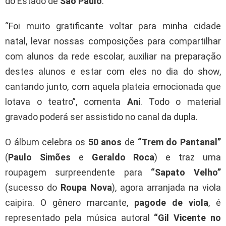
do Estado de
São Paulo
.
“Foi muito gratificante voltar para minha cidade
natal, levar nossas composições para compartilhar
com alunos da rede escolar, auxiliar na preparação
destes alunos e estar com eles no dia do show,
cantando junto, com aquela plateia emocionada que
lotava o teatro”, comenta
Ani
. Todo o material
gravado poderá ser assistido no canal da dupla.
O álbum celebra os
50 anos
de
“Trem do Pantanal”
(
Paulo Simões
e
Geraldo Roca
) e traz uma
roupagem surpreendente para
“Sapato Velho”
(sucesso do
Roupa Nova
), agora arranjada na viola
caipira. O gênero marcante,
pagode de viola
, é
representado pela música autoral
“Gil Vicente no