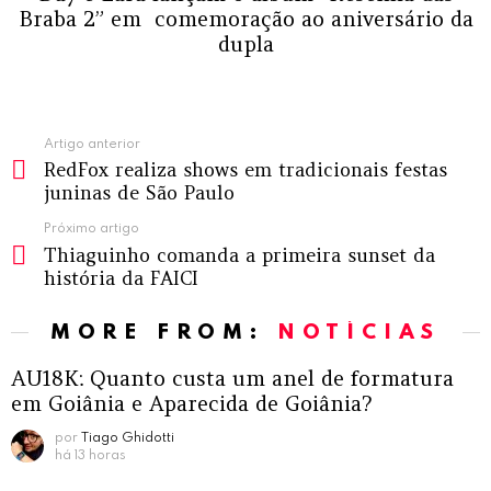
Braba 2” em comemoração ao aniversário da
dupla
Ver
Artigo anterior
RedFox realiza shows em tradicionais festas
mais
juninas de São Paulo
Próximo artigo
Thiaguinho comanda a primeira sunset da
história da FAICI
MORE FROM:
NOTÍCIAS
AU18K: Quanto custa um anel de formatura
em Goiânia e Aparecida de Goiânia?
por
Tiago Ghidotti
há 13 horas