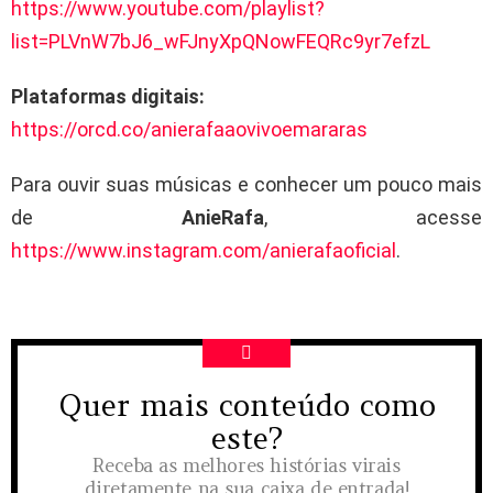
https://www.youtube.com/playlist?
list=PLVnW7bJ6_wFJnyXpQNowFEQRc9yr7efzL
Plataformas digitais:
https://orcd.co/anierafaaovivoemararas
Para ouvir suas músicas e conhecer um pouco mais
de
AnieRafa
, acesse
https://www.instagram.com/anierafaoficial
.
Quer mais conteúdo como
NEWSLETTER
este?
Receba as melhores histórias virais
diretamente na sua caixa de entrada!