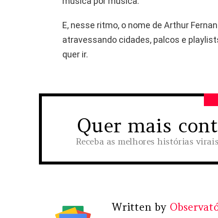
música por música.
E, nesse ritmo, o nome de Arthur Ferna
atravessando cidades, palcos e playli
quer ir.
Quer mais con
NEWSLETTER
Receba as melhores histórias virai
Written by
Observató