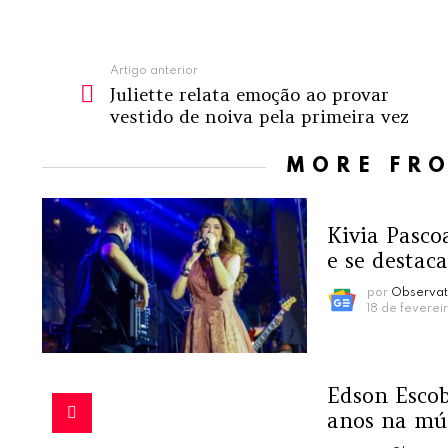
Ver
Artigo anterior
Juliette relata emoção ao provar
mais
vestido de noiva pela primeira vez
MORE FR
Kivia Pasco
e se destac
por
Observat
18 de feverei
Edson Escob
anos na mú