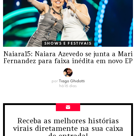
SHOWS E FESTIVAIS
Naiara15: Naiara Azevedo se junta a Mari
Fernandez para faixa inédita em novo EP
por
Tiago Ghidotti
há 16 dias
Receba as melhores histórias
NEWSLETTER
virais diretamente na sua caixa
de entrada!