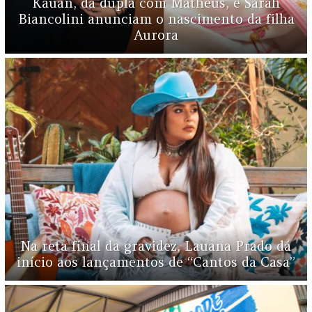
Kauan, da dupla com Matheus, e Sarah
Biancolini anunciam o nascimento da filha
Aurora
Na reta final da gravidez, Lauana Prado dá
início aos lançamentos de “Cantos da Casa”