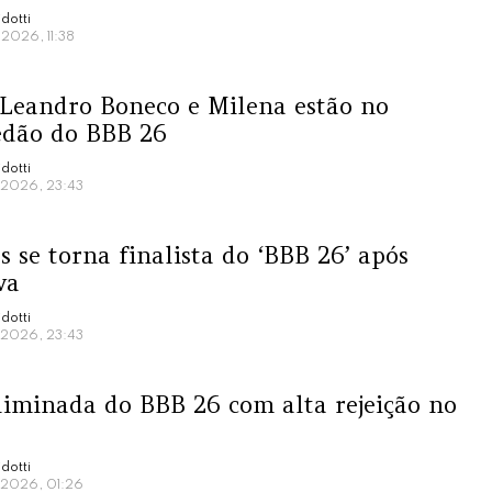
dotti
 2026, 11:38
 Leandro Boneco e Milena estão no
edão do BBB 26
dotti
e 2026, 23:43
s se torna finalista do ‘BBB 26’ após
va
dotti
e 2026, 23:43
liminada do BBB 26 com alta rejeição no
o
dotti
e 2026, 01:26