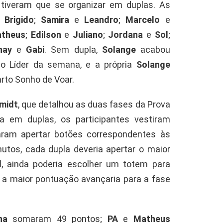
s tiveram que se organizar em duplas. As
e
Brigido
;
Samira
e
Leandro
;
Marcelo
e
theus
;
Edilson
e
Juliano
;
Jordana
e
Sol
;
hay
e
Gabi
. Sem dupla,
Solange
acabou
 o Líder da semana, e a própria
Solange
rto Sonho de Voar.
midt
, que detalhou as duas fases da Prova
da em duplas, os participantes vestiram
saram apertar botões correspondentes às
utos, cada dupla deveria apertar o maior
l, ainda poderia escolher um totem para
 a maior pontuação avançaria para a fase
na
somaram 49 pontos;
PA
e
Matheus