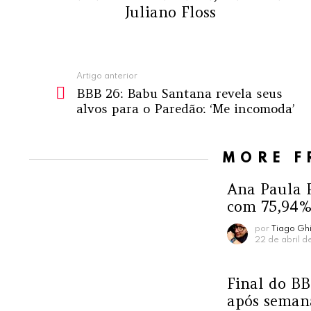
Juliano Floss
Ver
Artigo anterior
BBB 26: Babu Santana revela seus
mais
alvos para o Paredão: ‘Me incomoda’
MORE 
Ana Paula 
com 75,94%
por
Tiago Ghi
22 de abril 
Final do B
após seman