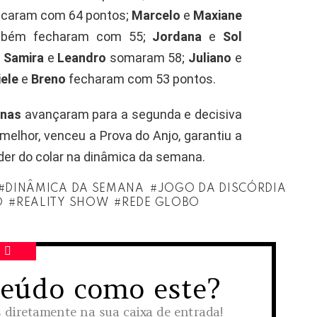
caram com 64 pontos;
Marcelo
e
Maxiane
bém fecharam com 55;
Jordana
e
Sol
;
Samira
e
Leandro
somaram 58;
Juliano
e
ele
e
Breno
fecharam com 53 pontos.
nas
avançaram para a segunda e decisiva
melhor, venceu a Prova do Anjo, garantiu a
der do colar na dinâmica da semana.
DINÂMICA DA SEMANA
JOGO DA DISCÓRDIA
O
REALITY SHOW
REDE GLOBO
teúdo como este?
s diretamente na sua caixa de entrada!