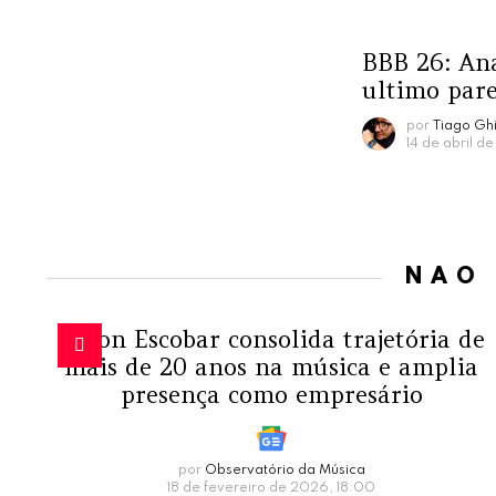
BBB 26: Ana
ultimo pare
por
Tiago Ghi
14 de abril d
NÃO
Edson Escobar consolida trajetória de
mais de 20 anos na música e amplia
presença como empresário
por
Observatório da Música
18 de fevereiro de 2026, 18:00