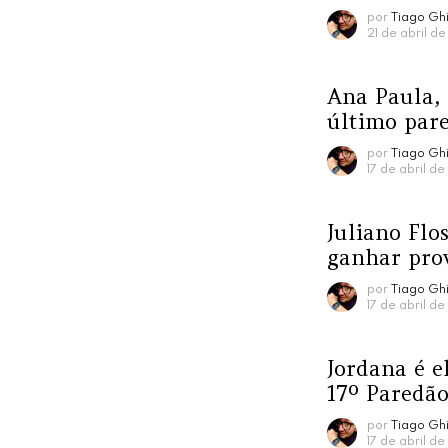
por
Tiago Ghi
21 de abril de
Ana Paula,
último par
por
Tiago Ghi
17 de abril d
Juliano Flos
ganhar pro
por
Tiago Ghi
17 de abril d
Jordana é e
17º Paredã
por
Tiago Ghi
17 de abril d