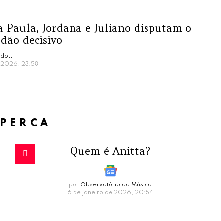
 Paula, Jordana e Juliano disputam o
dão decisivo
dotti
e 2026, 23:58
 PERCA
Quem é Anitta?
por
Observatório da Música
6 de janeiro de 2026, 20:54