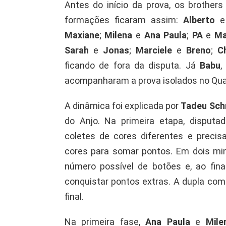
Antes do início da prova, os brother
formações ficaram assim:
Alberto
Maxiane
;
Milena
e
Ana Paula
;
PA
e
Ma
Sarah
e
Jonas
;
Marciele
e
Breno
;
C
ficando de fora da disputa. Já
Babu
,
acompanharam a prova isolados no Qua
A dinâmica foi explicada por
Tadeu Sch
do Anjo. Na primeira etapa, disputa
coletes de cores diferentes e preci
cores para somar pontos. Em dois min
número possível de botões e, ao fina
conquistar pontos extras. A dupla com
final.
Na primeira fase,
Ana Paula
e
Mile