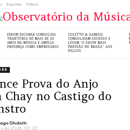
es
Esportes
Vídeos
EDSON ESCOBAR CONSOLIDA
COLETTO & GABRIEL
TRAJETÓRIA DE MAIS DE 20
CONSOLIDAM SUCESSO E
ANOS NA MÚSICA E AMPLIA
LEVAM “O SHOW MAIS
PRESENÇA COMO EMPRESÁRIO
PRESSÃO DO BRASIL” AOS
PALCOS
BBB
ence Prova do Anjo
a Chay no Castigo do
stro
iago Ghidotti
iro de 2026, 00:23