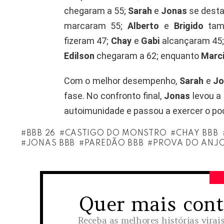
chegaram a 55;
Sarah
e
Jonas
se desta
marcaram 55;
Alberto
e
Brigido
tam
fizeram 47;
Chay
e
Gabi
alcançaram 45
Edilson
chegaram a 62; enquanto
Marci
Com o melhor desempenho,
Sarah
e
Jo
fase. No confronto final,
Jonas
levou a 
autoimunidade e passou a exercer o po
BBB 26
CASTIGO DO MONSTRO
CHAY BBB
JONAS BBB
PAREDÃO BBB
PROVA DO ANJ
Quer mais con
NEWSLETTER
Receba as melhores histórias virai