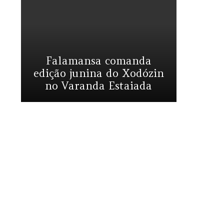
Falamansa comanda
edição junina do Xodózin
no Varanda Estaiada