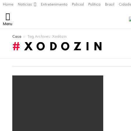
Home
Notícias
Entretenimento
Policial
Política
Brasil
Cidad
Menu
Você está aqui:
Casa
Tag Archives: Xodózin
XODÓZIN