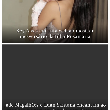
Key Alves encanta web ao mostrar
mesversário da filha Rosamaria
Jade Magalhães e Luan Santana encantam ao