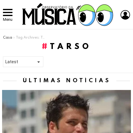
L
Menu
Você está aqui:
Casa
Tag Archives: Tarso
TARSO
ÚLTIMAS NOTÍCIAS