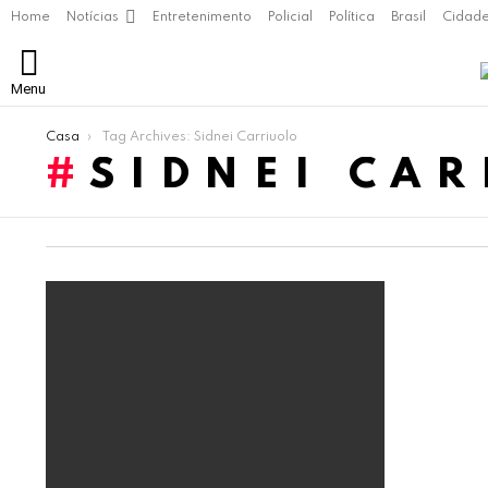
Home
Notícias
Entretenimento
Policial
Política
Brasil
Cidad
Menu
Você está aqui:
Casa
Tag Archives: Sidnei Carriuolo
SIDNEI CA