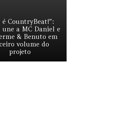
o é CountryBeat!”:
 une a MC Daniel e
herme & Benuto em
rceiro volume do
projeto