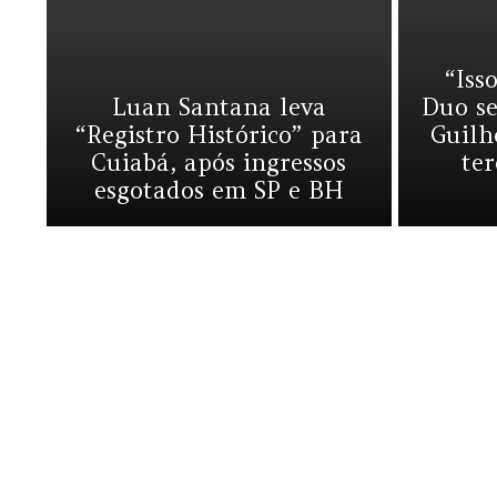
“Iss
Luan Santana leva
Duo se
“Registro Histórico” para
Guil
Cuiabá, após ingressos
te
esgotados em SP e BH