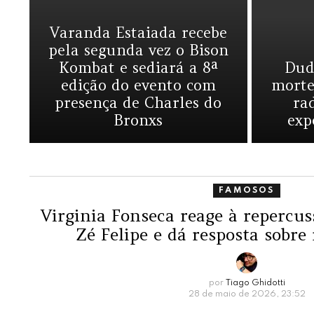
Varanda Estaiada recebe
pela segunda vez o Bison
Kombat e sediará a 8ª
Dud
edição do evento com
morte
presença de Charles do
ra
Bronxs
exp
FAMOSOS
Virginia Fonseca reage à repercu
Zé Felipe e dá resposta sobre
por
Tiago Ghidotti
28 de maio de 2026, 23:52