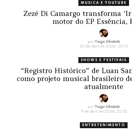
MUSICA E YOUTUBE
Zezé Di Camargo transforma ‘I
motor do EP Essência, 
por
Tiago Ghidotti
30 de abril de 2026, 00:51
SHOWS E FESTIVAIS
“Registro Histórico” de Luan San
como projeto musical brasileiro d
atualmente
por
Tiago Ghidotti
9 de abril de 2026, 22:32
ENTRETENIMENTO