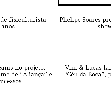
e fisiculturista
Phelipe Soares pr
 anos
show
eams no projeto,
Vini & Lucas l
ume de “Aliança” e
“Céu da Boca”, 
sucessos