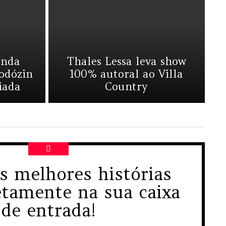
anda
Thales Lessa leva show
odózin
100% autoral ao Villa
iada
Country
s melhores histórias
TER
retamente na sua caixa
de entrada!