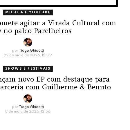
MUSICA E YOUTUBE
omete agitar a Virada Cultural com
 no palco Parelheiros
por
Tiago Ghidotti
22 de maio de 2026, 15:09
SHOWS E FESTIVAIS
ançam novo EP com destaque para
parceria com Guilherme & Benuto
por
Tiago Ghidotti
8 de maio de 2026, 12:56