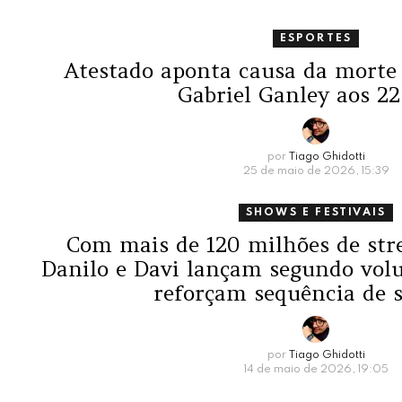
ESPORTES
Atestado aponta causa da morte d
Gabriel Ganley aos 22
por
Tiago Ghidotti
25 de maio de 2026, 15:39
SHOWS E FESTIVAIS
Com mais de 120 milhões de str
Danilo e Davi lançam segundo vol
reforçam sequência de 
por
Tiago Ghidotti
14 de maio de 2026, 19:05