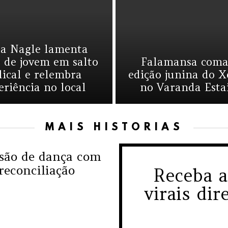
a Nagle lamenta
 de jovem em salto
Falamansa com
dical e relembra
edição junina do X
eriência no local
no Varanda Esta
MAIS HISTÓRIAS
ssão de dança com
 reconciliação
Receba a
NEWSLET
virais di