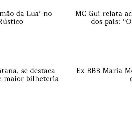
rmão da Lua’ no
MC Gui relata ac
Rústico
dos pais: “
tana, se destaca
Ex-BBB Maria Me
e maior bilheteria