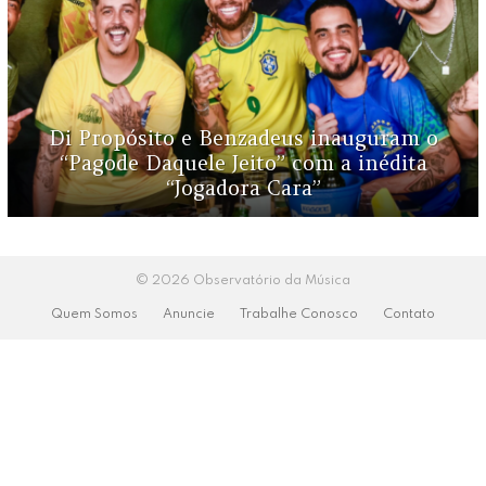
Di Propósito e Benzadeus inauguram o
“Pagode Daquele Jeito” com a inédita
“Jogadora Cara”
© 2026 Observatório da Música
Quem Somos
Anuncie
Trabalhe Conosco
Contato