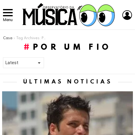
L
Menu
Você está aqui:
Casa
Tag Archives: Por Um Fio
POR UM FIO
ÚLTIMAS NOTÍCIAS