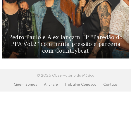
Pedro Paulo e Alex lançam EP “Paredão do
PPA Vol.2” com muita pressão e parceria
com Countrybeat
© 2026 Observatório da Música
Quem Somos
Anuncie
Trabalhe Conosco
Contato