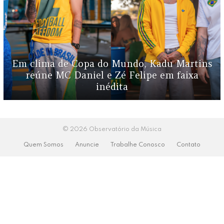
Em clima de Copa do Mundo, Kadu Martins
reúne MC Daniel e Zé Felipe em faixa
inédita
© 2026 Observatório da Música
Quem Somos
Anuncie
Trabalhe Conosco
Contato