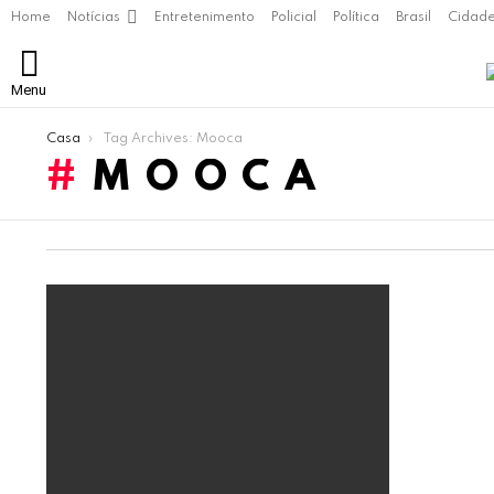
Home
Notícias
Entretenimento
Policial
Política
Brasil
Cidad
Menu
Você está aqui:
Casa
Tag Archives: Mooca
MOOCA