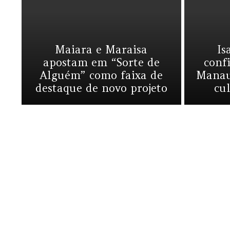
Maiara e Maraisa
Is
apostam em “Sorte de
conf
Alguém” como faixa de
Manaus
destaque de novo projeto
cu