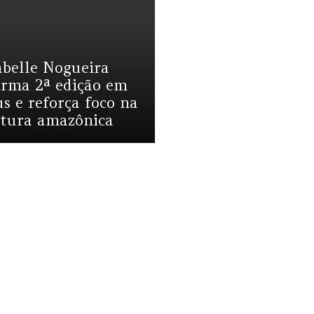
abelle Nogueira
irma 2ª edição em
 e reforça foco na
ltura amazônica