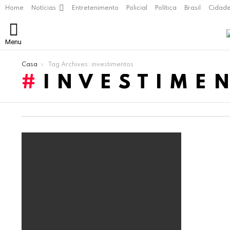
Home
Notícias
Entretenimento
Policial
Política
Brasil
Cidad
Menu
Você está aqui:
Casa
Tag Archives: investimentos
INVESTIME