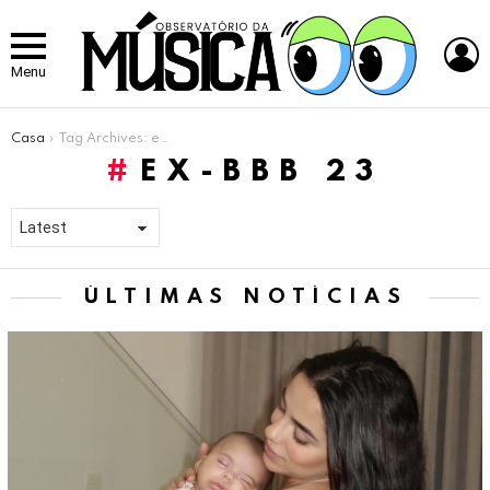
L
Menu
Você está aqui:
Casa
Tag Archives: ex-BBB 23
EX-BBB 23
ÚLTIMAS NOTÍCIAS