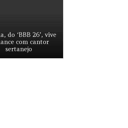
a, do ‘BBB 26’, vive
ance com cantor
sertanejo