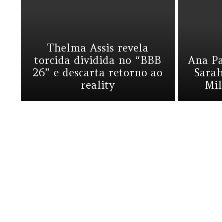
Thelma Assis revela
torcida dividida no “BBB
Ana Pa
26” e descarta retorno ao
Sarah
reality
Mil