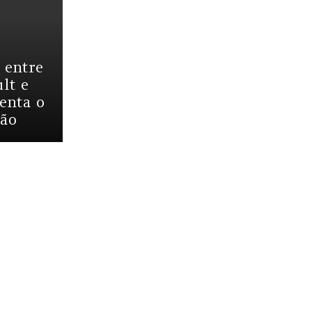
 entre
lt e
enta o
dão