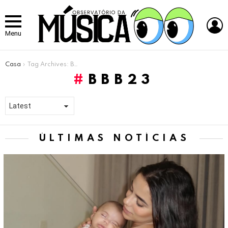
L
Menu
Você está aqui:
Casa
Tag Archives: BBB23
BBB23
ÚLTIMAS NOTÍCIAS