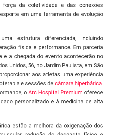
 força da coletividade e das conexões
 esporte em uma ferramenta de evolução
ma estrutura diferenciada, incluindo
ração física e performance. Em parceria
da e a chegada do evento acontecerão no
ados Unidos, 56, no Jardim Paulista, em São
proporcionar aos atletas uma experiência
roterapia e sessões de
câmara hiperbárica
.
formance, o
Arc Hospital Premium
oferece
dado personalizado e à medicina de alta
árica estão a melhora da oxigenação dos
muscular, redução do desgaste físico e