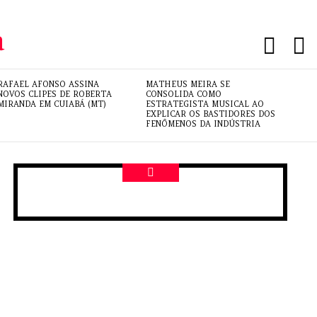
PESQUI
L
RAFAEL AFONSO ASSINA
MATHEUS MEIRA SE
NOVOS CLIPES DE ROBERTA
CONSOLIDA COMO
MIRANDA EM CUIABÁ (MT)
ESTRATEGISTA MUSICAL AO
EXPLICAR OS BASTIDORES DOS
FENÔMENOS DA INDÚSTRIA
NEWSLETTER