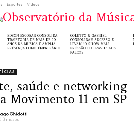
es
Esportes
Vídeos
EDSON ESCOBAR CONSOLIDA
COLETTO & GABRIEL
TRAJETÓRIA DE MAIS DE 20
CONSOLIDAM SUCESSO E
ANOS NA MÚSICA E AMPLIA
LEVAM “O SHOW MAIS
PRESENÇA COMO EMPRESÁRIO
PRESSÃO DO BRASIL” AOS
PALCOS
TÍCIAS
te, saúde e networking
a Movimento 11 em SP
iago Ghidotti
á 3 meses