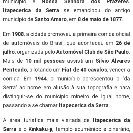
município é
Nossa Senhora dos Prazeres
.
Itapecerica da Serra
se emancipou do antigo
município de
Santo Amaro
, em
8 de maio de 1877
.
Em
1908
, a cidade promoveu a primeira corrida oficial
de automóveis do Brasil, que aconteceu em
26 de
julho
, organizada pelo
Automóvel Club de São Paulo
.
Mais de
10 mil pessoas
assistiram
Sílvio Álvares
Penteado
, pilotando um
Fiat de 40 cavalos
, vencer a
corrida. Em
1944
, o município acrescentou o “da
Serra” ao nome em alusão à sua topografia e para
distinguir-se do município mineiro de igual nome,
passando a se chamar
Itapecerica da Serra
.
A área turística mais visitada de
Itapecerica da
Serra
é o
Kinkaku-ji
, templo ecumênico e cinerário,