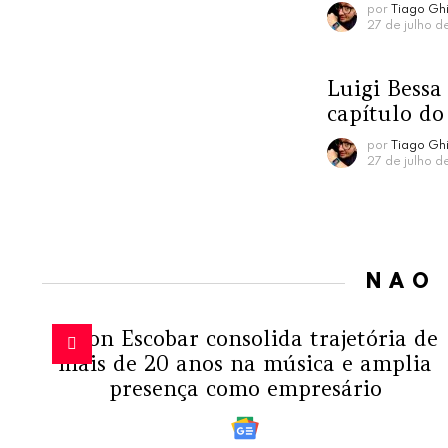
por
Tiago Ghi
27 de julho d
Luigi Bessa
capítulo do
por
Tiago Ghi
27 de julho d
NÃO
Edson Escobar consolida trajetória de
mais de 20 anos na música e amplia
presença como empresário