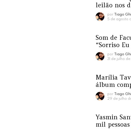
leilão nos 
por
Tiago Ghi
5 de agosto d
Som de Facu
“Sorriso Eu
por
Tiago Ghi
31 de julho d
Marília Tav
álbum comp
por
Tiago Ghi
29 de julho d
Yasmin Sant
mil pessoas