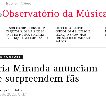
es
Esportes
Vídeos
EDSON ESCOBAR CONSOLIDA
COLETTO & GABRIEL
TRAJETÓRIA DE MAIS DE 20
CONSOLIDAM SUCESSO E
ANOS NA MÚSICA E AMPLIA
LEVAM “O SHOW MAIS
PRESENÇA COMO EMPRESÁRIO
PRESSÃO DO BRASIL” AOS
PALCOS
 E YOUTUBE
ória Miranda anunciam
e surpreendem fãs
iago Ghidotti
ho de 2026, 01:17