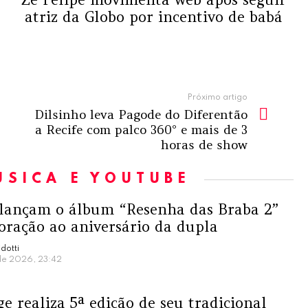
atriz da Globo por incentivo de babá
Próximo artigo
Dilsinho leva Pagode do Diferentão
a Recife com palco 360° e mais de 3
horas de show
USICA E YOUTUBE
 lançam o álbum “Resenha das Braba 2”
ação ao aniversário da dupla
dotti
de 2026, 23:42
e realiza 5ª edição de seu tradicional