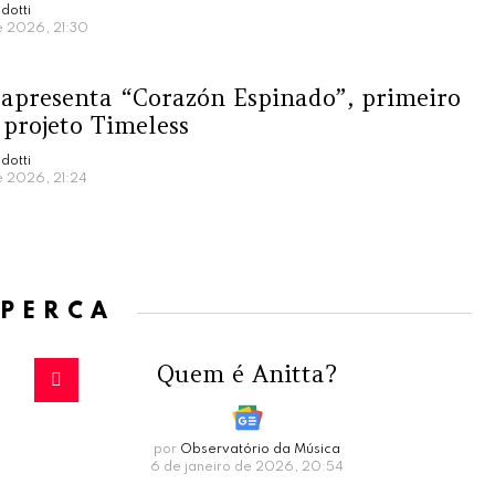
dotti
e 2026, 21:30
 apresenta “Corazón Espinado”, primeiro
 projeto Timeless
dotti
e 2026, 21:24
 PERCA
Quem é Anitta?
por
Observatório da Música
6 de janeiro de 2026, 20:54