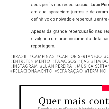
seus perfis nas redes sociais.
Luan Per
em que apareciam juntos e deixaram d
definitivo do noivado e repercutiu entre 
Apesar da grande repercussão nas re
divulgado um pronunciamento detalhad
reportagem.
BRASIL
CAMPINAS
CANTOR SERTANEJO
ENTRETENIMENTO
FAMOSOS
FÃS
FIM D
INSTAGRAM
LUAN PEREIRA
MÚSICA SERTA
RELACIONAMENTO
SEPARAÇÃO
TÉRMINO
Quer mais con
NEWSLETTER
Receba as melhores histórias virai