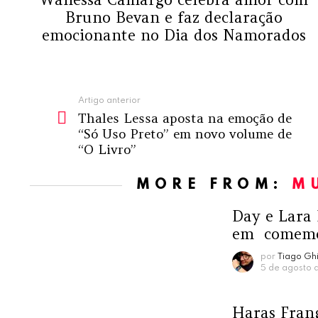
Bruno Bevan e faz declaração
emocionante no Dia dos Namorados
Ver
Artigo anterior
Thales Lessa aposta na emoção de
mais
“Só Uso Preto” em novo volume de
“O Livro”
MORE FROM:
M
Day e Lara
em comemor
por
Tiago Ghi
5 de agosto 
Haras Frang