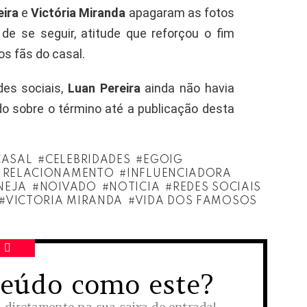
eira
e
Victória Miranda
apagaram as fotos
e se seguir, atitude que reforçou o fim
os fãs do casal.
des sociais,
Luan Pereira
ainda não havia
o sobre o término até a publicação desta
CASAL
CELEBRIDADES
EGOIG
O RELACIONAMENTO
INFLUENCIADORA
NEJA
NOIVADO
NOTICIA
REDES SOCIAIS
VICTORIA MIRANDA
VIDA DOS FAMOSOS
teúdo como este?
s diretamente na sua caixa de entrada!