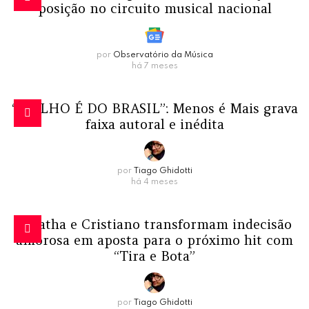
posição no circuito musical nacional
por
Observatório da Música
há 7 meses
“MOLHO É DO BRASIL”: Menos é Mais grava
faixa autoral e inédita
por
Tiago Ghidotti
há 4 meses
Jonatha e Cristiano transformam indecisão
amorosa em aposta para o próximo hit com
“Tira e Bota”
por
Tiago Ghidotti