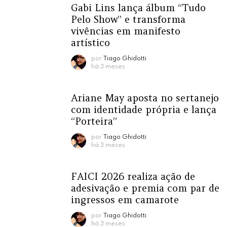
Gabi Lins lança álbum “Tudo
Pelo Show” e transforma
vivências em manifesto
artístico
por
Tiago Ghidotti
há 3 meses
Ariane May aposta no sertanejo
com identidade própria e lança
“Porteira”
por
Tiago Ghidotti
há 3 meses
FAICI 2026 realiza ação de
adesivação e premia com par de
ingressos em camarote
por
Tiago Ghidotti
há 3 meses