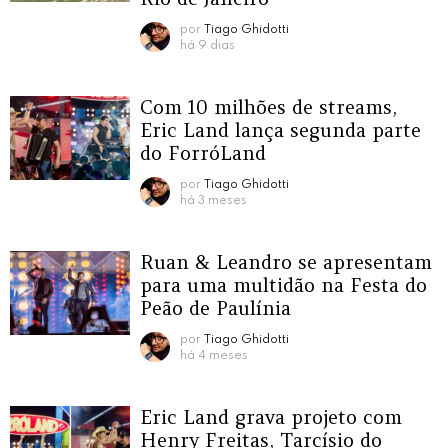
por
Tiago Ghidotti
há 9 dias
Com 10 milhões de streams,
Eric Land lança segunda parte
do ForróLand
por
Tiago Ghidotti
há 3 meses
Ruan & Leandro se apresentam
para uma multidão na Festa do
Peão de Paulínia
por
Tiago Ghidotti
há 4 meses
Eric Land grava projeto com
Henry Freitas, Tarcísio do