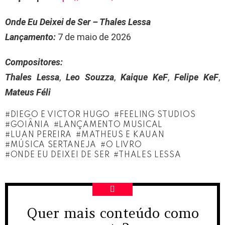
Onde Eu Deixei de Ser – Thales Lessa
Lançamento:
7 de maio de 2026
Compositores:
Thales Lessa
,
Leo Souzza
,
Kaique KeF
,
Felipe KeF
,
Mateus Féli
DIEGO E VICTOR HUGO
FEELING STUDIOS
GOIÂNIA
LANÇAMENTO MUSICAL
LUAN PEREIRA
MATHEUS E KAUAN
MÚSICA SERTANEJA
O LIVRO
ONDE EU DEIXEI DE SER
THALES LESSA
Quer mais conteúdo como
NEWSLETTER