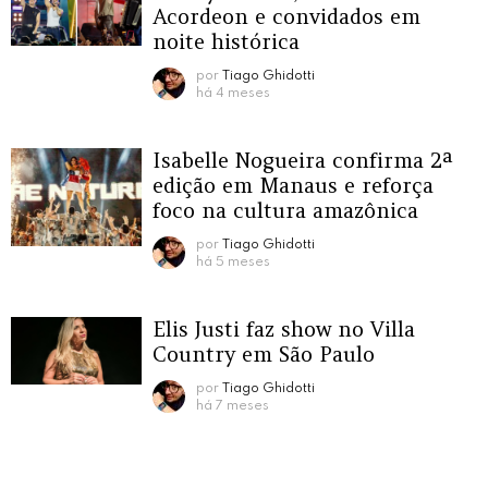
Acordeon e convidados em
noite histórica
por
Tiago Ghidotti
há 4 meses
Isabelle Nogueira confirma 2ª
edição em Manaus e reforça
foco na cultura amazônica
por
Tiago Ghidotti
há 5 meses
Elis Justi faz show no Villa
Country em São Paulo
por
Tiago Ghidotti
há 7 meses