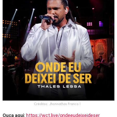
Créditos: Jhonnathas Franco |
Ouça aqui
:
https://wct.live/ondeeudeixeideser