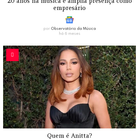
20 anos na música e amplia presença como
empresário
por
Observatório da Música
há 6 meses
Quem é Anitta?