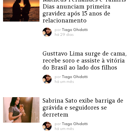
Dias anunciam primeira
gravidez após 15 anos de
relacionamento
por
Tiago Ghidotti
há 29 dias
Gusttavo Lima surge de cama,
recebe soro e assiste à vitória
do Brasil ao lado dos filhos
por
Tiago Ghidotti
há um mês
Sabrina Sato exibe barriga de
grávida e seguidores se
derretem
por
Tiago Ghidotti
há um mês