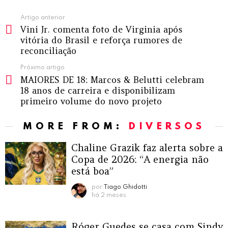
Ver
Artigo anterior
Vini Jr. comenta foto de Virginia após
mais
vitória do Brasil e reforça rumores de
reconciliação
Próximo artigo
MAIORES DE 18: Marcos & Belutti celebram
18 anos de carreira e disponibilizam
primeiro volume do novo projeto
MORE FROM:
DIVERSOS
Chaline Grazik faz alerta sobre a
Copa de 2026: “A energia não
está boa”
por
Tiago Ghidotti
há 2 meses
Róger Guedes se casa com Sindy