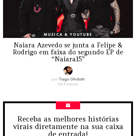
MUSICA & YOUTUBE
Naiara Azevedo se junta a Felipe &
Rodrigo em faixa do segundo EP de
“Naiara15”
por
Tiago Ghidotti
há 3 meses
Receba as melhores histórias
NEWSLETTER
virais diretamente na sua caixa
de entrada!