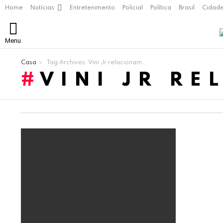
Home
Notícias
Entretenimento
Policial
Política
Brasil
Cidad
Menu
Você está aqui:
Casa
Tag Archives: Vini Jr relacionamento
VINI JR R